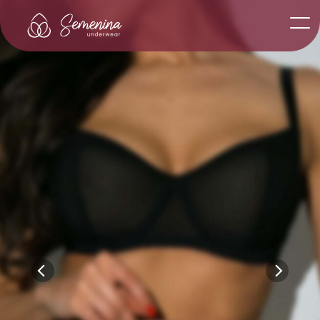
Магазин
Слідкуй:
n1 Black set