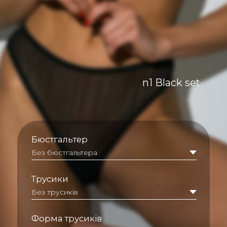
Бюстгальтер
Трусики
Форма трусиків
в кошик
1
n1 Black set