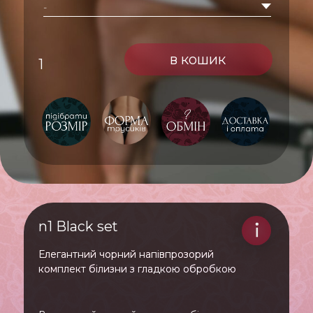
Елегантний чорний напівпрозорий
комплект білизни з гладкою обробкою
Вишуканий чорний комплект білизни,
виконаний з легкої напівпрозорої тканини.
Бюстгальтер з комфортною посадкою та
гладкою обробкою підкреслює природну
красу. Трусики-сліп з напівпрозорою
передньою частиною та гладкими краями
створюють елегантний та спокусливий образ.
Ідеальний вибір для жінок, які цінують легкість
та витонченість.
Новини і пропозиції
підпишись, щоб не втрачати цікаве
Надіслати
mail@semenina.com
публічна оферта
обмін і повернення
доставка та оплата
© 2025 Semenina Underwear Всі права захищені