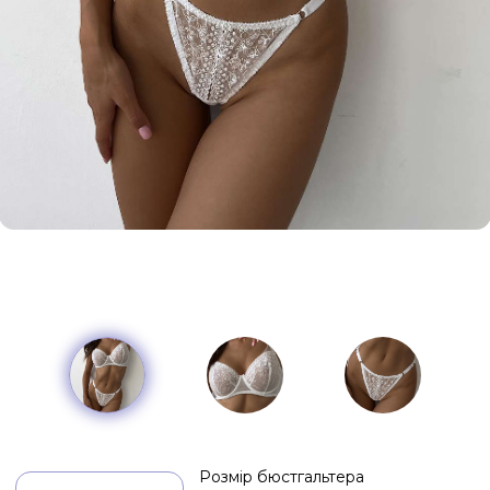
Розмір бюстгальтера
Чашка:
класична, на
Розмір трусиків
кісточках
Бретелі:
Форма трусиків
регульовані
Застібка: 3 гачка в
2 ряда
рег.
рег.
класичні
Трусики: середня
стрінг
сліп
стрінг
посадка,
ластовиця -
бавовна
класичні