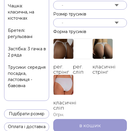
сліп
Підібрати розмір
0
грн.
в кошик
Оплата і доставка
Обмін
Цей білий комплект білизни - ідеальний вибір для тих,
хто любить збалансоване поєднання елегантності та
комфорту. Він прекрасно поєднується зі збалансованими
трусками на регуляторах, які забезпечують оптимальне
прилягання, або з класичними стрінг або сліп. Білий колір
комплекту додає йому особливої чистоти та свіжості, а
регульовані труски дозволяють налаштувати їх на свій
смак і забезпечити максимальний комфорт протягом
усього дня. Незалежно від того, який стиль Ви виберете,
цей комплект білизни стане незамінним елементом
Вашого гардеробу, що надасть Вам відчуття комфорту та
привабливості.
< назад до каталогу
Новини і пропозиції
підпишись, щоб не втрачати цікаве
Надіслати